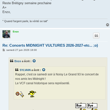
Reste Brétigny semaine prochaine
A+
Enzo,
" Quand l'argent parle, la vérité se tait"
Enzo
Re: Concerts MIDNIGHT VULTURES 2026-2027-etc... ;o)
M
samedi 27 juin 2026 18:00
e
s
s
Enzo
a écrit :
a
g
e
SYLVAIN
a écrit :
Rappel, c'est ce samedi soir à Noisy Le Grand 93 le concert de
nos amis les Midnight !
Le VCF canal historique sera représenté.