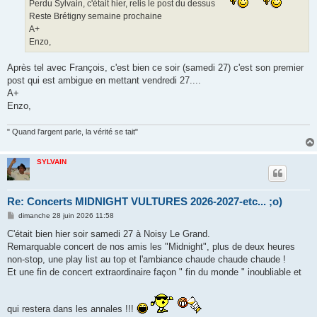
Perdu Sylvain, c'était hier, relis le post du dessus
Reste Brétigny semaine prochaine
A+
Enzo,
Après tel avec François, c'est bien ce soir (samedi 27) c'est son premier
post qui est ambigue en mettant vendredi 27....
A+
Enzo,
" Quand l'argent parle, la vérité se tait"
SYLVAIN
Re: Concerts MIDNIGHT VULTURES 2026-2027-etc... ;o)
M
dimanche 28 juin 2026 11:58
e
s
C'était bien hier soir samedi 27 à Noisy Le Grand.
s
Remarquable concert de nos amis les "Midnight", plus de deux heures
a
g
non-stop, une play list au top et l'ambiance chaude chaude chaude !
e
Et une fin de concert extraordinaire façon " fin du monde " inoubliable et
qui restera dans les annales !!!