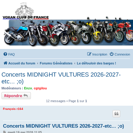
Forums du Voxan Club
de France
FAQ
Inscription
Connexion
Accueil du forum
Forums Généralistes
Le défouloir des barges !
Concerts MIDNIGHT VULTURES 2026-2027-
etc... ;o)
Modérateurs :
Enzo
,
cgtgilou
Répondre
12 messages • Page
1
sur
1
François r164
Concerts MIDNIGHT VULTURES 2026-2027-etc... ;o)
M
mardi 19 mai 2026 11:05