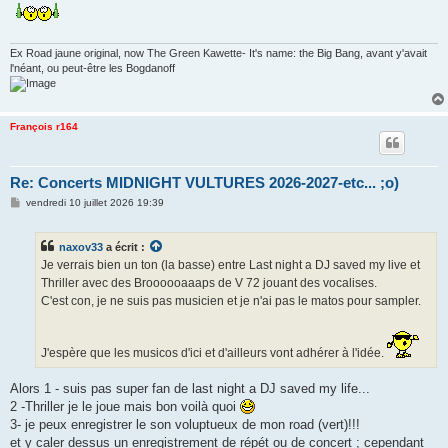
Ex Road jaune original, now The Green Kawette- It's name: the Big Bang, avant y'avait
l'néant, ou peut-être les Bogdanoff
François r164
Re: Concerts MIDNIGHT VULTURES 2026-2027-etc... ;o)
M
vendredi 10 juillet 2026 19:39
e
s
s
naxov33
a écrit :
a
g
Je verrais bien un ton (la basse) entre Last night a DJ saved my live et
e
Thriller avec des Broooooaaaps de V 72 jouant des vocalises.
C'est con, je ne suis pas musicien et je n'ai pas le matos pour sampler.
J'espère que les musicos d'ici et d'ailleurs vont adhérer à l'idée.
Alors 1 - suis pas super fan de last night a DJ saved my life...
2 -Thriller je le joue mais bon voilà quoi
3- je peux enregistrer le son voluptueux de mon road (vert)!!!
et y caler dessus un enregistrement de répét ou de concert ; cependant