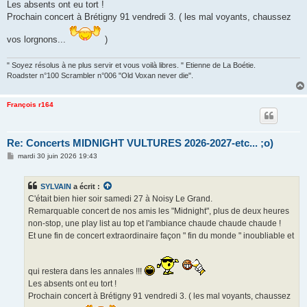
Les absents ont eu tort !
Prochain concert à Brétigny 91 vendredi 3. ( les mal voyants, chaussez
vos lorgnons...
)
" Soyez résolus à ne plus servir et vous voilà libres. " Etienne de La Boétie.
Roadster n°100 Scrambler n°006 "Old Voxan never die".
François r164
Re: Concerts MIDNIGHT VULTURES 2026-2027-etc... ;o)
M
mardi 30 juin 2026 19:43
e
s
s
SYLVAIN
a écrit :
a
g
C'était bien hier soir samedi 27 à Noisy Le Grand.
e
Remarquable concert de nos amis les "Midnight", plus de deux heures
non-stop, une play list au top et l'ambiance chaude chaude chaude !
Et une fin de concert extraordinaire façon " fin du monde " inoubliable et
qui restera dans les annales !!!
Les absents ont eu tort !
Prochain concert à Brétigny 91 vendredi 3. ( les mal voyants, chaussez