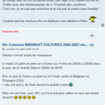
Je verrais bien un ton (la basse) entre Last night a DJ saved my live et
s
Thriller avec des Broooooaaaps de V 72 jouant des vocalises.
a
g
C'est con, je ne suis pas musicien et je n'ai pas le matos pour sampler.
e
J'espère que les musicos d'ici et d'ailleurs vont adhérer à l'idée.
François r164
Re: Concerts MIDNIGHT VULTURES 2026-2027-etc... ;o)
M
vendredi 10 juillet 2026 18:33
e
s
Dernier concert avant les ouacances
s
a
g
le mardi 14 juillet en plein air à Bures sur Yvette de 20h30 à 23h00 dans
e
le parc de la Grande Maison (200m du RER)
Bon vu que la France va jouer la 1/2 finale contre la Belgique ou
l'Espagne (21h)
> pas sûr qu'il y ait foule devant la grande scène
Mais on s'en fout, avec MV, on f'ra le job pour celles et ceux qui seront
d'vant!!!