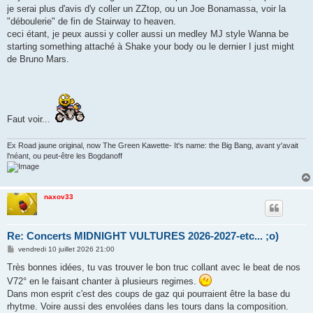
je serai plus d'avis d'y coller un ZZtop, ou un Joe Bonamassa, voir la
"déboulerie" de fin de Stairway to heaven.
ceci étant, je peux aussi y coller aussi un medley MJ style Wanna be
starting something attaché à Shake your body ou le dernier I just might
de Bruno Mars.
Faut voir...
Ex Road jaune original, now The Green Kawette- It's name: the Big Bang, avant y'avait
l'néant, ou peut-être les Bogdanoff
naxov33
Re: Concerts MIDNIGHT VULTURES 2026-2027-etc... ;o)
M
vendredi 10 juillet 2026 21:00
e
s
Très bonnes idées, tu vas trouver le bon truc collant avec le beat de nos
s
V72° en le faisant chanter à plusieurs regimes.
a
g
Dans mon esprit c'est des coups de gaz qui pourraient être la base du
e
rhytme. Voire aussi des envolées dans les tours dans la composition.