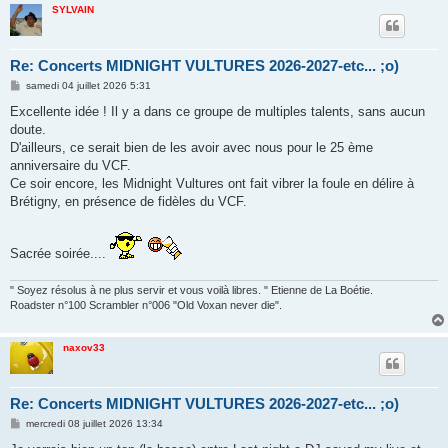
SYLVAIN
Re: Concerts MIDNIGHT VULTURES 2026-2027-etc... ;o)
M
samedi 04 juillet 2026 5:31
e
s
Excellente idée ! Il y a dans ce groupe de multiples talents, sans aucun
s
doute.
a
g
D'ailleurs, ce serait bien de les avoir avec nous pour le 25 ème
e
anniversaire du VCF.
Ce soir encore, les Midnight Vultures ont fait vibrer la foule en délire à
Brétigny, en présence de fidèles du VCF.
Sacrée soirée....
" Soyez résolus à ne plus servir et vous voilà libres. " Etienne de La Boétie.
Roadster n°100 Scrambler n°006 "Old Voxan never die".
naxov33
Re: Concerts MIDNIGHT VULTURES 2026-2027-etc... ;o)
M
mercredi 08 juillet 2026 13:34
e
s