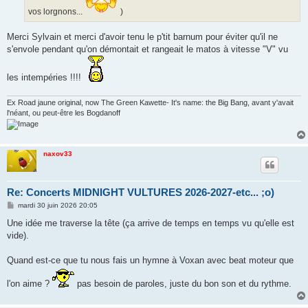
vos lorgnons...
)
Merci Sylvain et merci d'avoir tenu le p'tit barnum pour éviter qu'il ne
s'envole pendant qu'on démontait et rangeait le matos à vitesse "V" vu
les intempéries !!!!
Ex Road jaune original, now The Green Kawette- It's name: the Big Bang, avant y'avait
l'néant, ou peut-être les Bogdanoff
naxov33
Re: Concerts MIDNIGHT VULTURES 2026-2027-etc... ;o)
M
mardi 30 juin 2026 20:05
e
s
Une idée me traverse la tête (ça arrive de temps en temps vu qu'elle est
s
vide).
a
g
e
Quand est-ce que tu nous fais un hymne à Voxan avec beat moteur que
l'on aime ?
pas besoin de paroles, juste du bon son et du rythme.