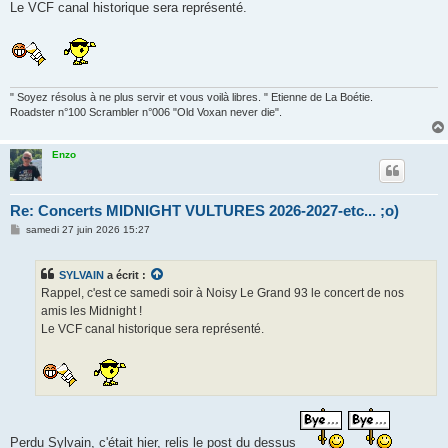
g
Le VCF canal historique sera représenté.
e
" Soyez résolus à ne plus servir et vous voilà libres. " Etienne de La Boétie.
Roadster n°100 Scrambler n°006 "Old Voxan never die".
Enzo
Re: Concerts MIDNIGHT VULTURES 2026-2027-etc... ;o)
M
samedi 27 juin 2026 15:27
e
s
s
SYLVAIN
a écrit :
a
g
Rappel, c'est ce samedi soir à Noisy Le Grand 93 le concert de nos
e
amis les Midnight !
Le VCF canal historique sera représenté.
Perdu Sylvain, c'était hier, relis le post du dessus