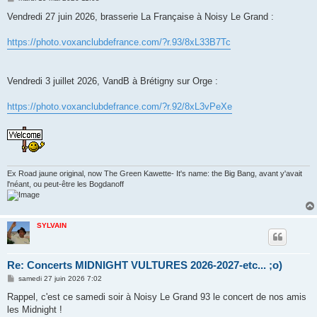
e
s
Vendredi 27 juin 2026, brasserie La Française à Noisy Le Grand :
s
a
g
https://photo.voxanclubdefrance.com/?r.93/8xL33B7Tc
e
Vendredi 3 juillet 2026, VandB à Brétigny sur Orge :
https://photo.voxanclubdefrance.com/?r.92/8xL3vPeXe
Ex Road jaune original, now The Green Kawette- It's name: the Big Bang, avant y'avait
l'néant, ou peut-être les Bogdanoff
SYLVAIN
Re: Concerts MIDNIGHT VULTURES 2026-2027-etc... ;o)
M
samedi 27 juin 2026 7:02
e
s
Rappel, c'est ce samedi soir à Noisy Le Grand 93 le concert de nos amis
s
les Midnight !
a