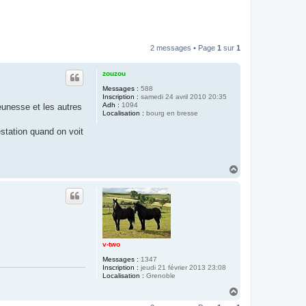
2 messages • Page
1
sur
1
zouzou
Messages :
588
Inscription :
samedi 24 avril 2010 20:35
Adh :
1094
eunesse et les autres
Localisation :
bourg en bresse
estation quand on voit
H
a
u
t
v-two
Messages :
1347
Inscription :
jeudi 21 février 2013 23:08
Localisation :
Grenoble
H
a