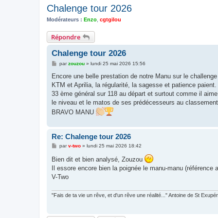
Chalenge tour 2026
Modérateurs :
Enzo
,
cgtgilou
Répondre
Chalenge tour 2026
M
par
zouzou
»
lundi 25 mai 2026 15:56
e
s
Encore une belle prestation de notre Manu sur le challeng
s
KTM et Aprilia, la régularité, la sagesse et patience paient.
a
g
33 ème général sur 118 au départ et surtout comme il aime à
e
le niveau et le matos de ses prédécesseurs au classement
BRAVO MANU
Re: Chalenge tour 2026
M
par
v-two
»
lundi 25 mai 2026 18:42
e
s
Bien dit et bien analysé, Zouzou
s
Il essore encore bien la poignée le manu-manu (référence a
a
g
V-Two
e
"Fais de ta vie un rêve, et d'un rêve une réalité..." Antoine de St Exupé