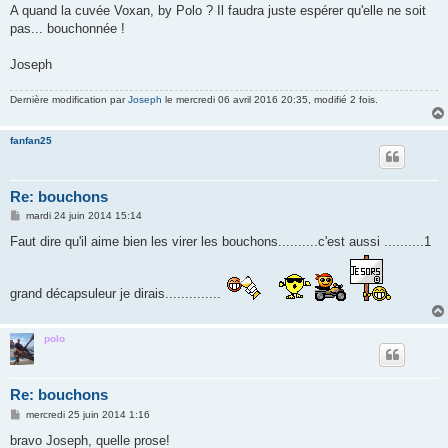
A quand la cuvée Voxan, by Polo ? Il faudra juste espérer qu'elle ne soit
pas... bouchonnée !
Joseph
Dernière modification par
Joseph
le mercredi 06 avril 2016 20:35, modifié 2 fois.
fanfan25
Re: bouchons
M
mardi 24 juin 2014 15:14
e
s
Faut dire qu'il aime bien les virer les bouchons..........c'est aussi ..........1
s
a
g
e
grand décapsuleur je dirais..............
polo
Re: bouchons
M
mercredi 25 juin 2014 1:16
e
s
bravo Joseph, quelle prose!