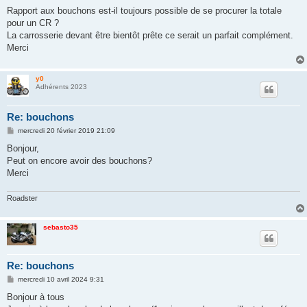
a
g
Rapport aux bouchons est-il toujours possible de se procurer la totale
e
pour un CR ?
La carrosserie devant être bientôt prête ce serait un parfait complément.
Merci
y0
Adhérents 2023
Re: bouchons
M
mercredi 20 février 2019 21:09
e
s
Bonjour,
s
Peut on encore avoir des bouchons?
a
g
Merci
e
Roadster
sebasto35
Re: bouchons
M
mercredi 10 avril 2024 9:31
e
s
Bonjour à tous
s