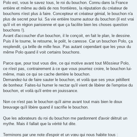
Polo est, vous le savez tous, le roi du bouchon. Connu dans la France
entière et même au delà de nos frontières, la réputation du créateur de
bouchons n'est plus à faire. Concepteur et créateur génial, le bouchon n'a
plus de secret pour lui. Sa vie entière tourne autour du bouchon (il est vrai
qu'il vit en région parisienne et que ça facilite bien les choses question
bouchons !).
Avant d'accoucher d'un bouchon, il le conçoit, en fait le plan, le dessine.
Puis il le tourne, le retourne, le polit, le caresse. Car un bouchon Polo, ça
resplendit, ça brille de mille feux. Pas autant cependant que les yeux du
même Polo quand il voit certains bouchons.
Parce que, pour tout vous dire, ce qui motive avant tout Môssieur Polo,
ce n'est pas, contrairement à ce que vous pourriez croire, le bouchon lui-
même, mais ce qui se cache derrière le bouchon.
Demandez-lui de faire sauter le bouchon, et voilà que ses yeux pétillent
de bonheur. Faites-lui humer le nectar qu'il vient de libérer de l'emprise du
bouchon, et voilà qu'il entre en jouissance.
Non ce n'est pas le bouchon qu'il aime avant tout mais bien le doux
breuvage qu'il libère quand il sacrifie le bouchon.
Que les adorateurs du roi du bouchon me pardonnent d'avoir détruit un
mythe. Mais il fallait que la vérité fut dite.
Terminons par une note d'espoir et un vœu qui nous habite tous :