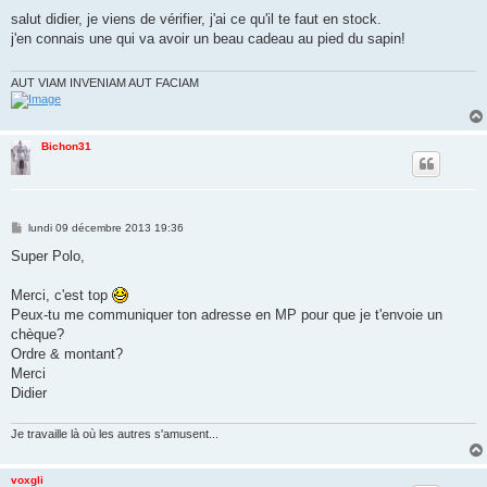
e
s
salut didier, je viens de vérifier, j'ai ce qu'il te faut en stock.
s
j'en connais une qui va avoir un beau cadeau au pied du sapin!
a
g
e
AUT VIAM INVENIAM AUT FACIAM
Bichon31
M
lundi 09 décembre 2013 19:36
e
s
Super Polo,
s
a
g
Merci, c'est top
e
Peux-tu me communiquer ton adresse en MP pour que je t'envoie un
chèque?
Ordre & montant?
Merci
Didier
Je travaille là où les autres s'amusent...
voxgli