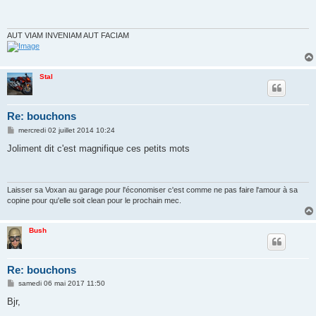
s
a
g
e
AUT VIAM INVENIAM AUT FACIAM
Stal
Re: bouchons
M
mercredi 02 juillet 2014 10:24
e
s
Joliment dit c'est magnifique ces petits mots
s
a
g
e
Laisser sa Voxan au garage pour l'économiser c'est comme ne pas faire l'amour à sa
copine pour qu'elle soit clean pour le prochain mec.
Bush
Re: bouchons
M
samedi 06 mai 2017 11:50
e
s
Bjr,
s