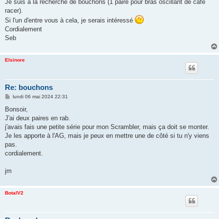
Je suis à la recherche de bouchons (1 paire pour bras oscillant de café
a
g
racer).
e
Si l'un d'entre vous à cela, je serais intéressé
Cordialement
Seb
Elsinore
Re: bouchons
M
lundi 06 mai 2024 22:31
e
s
Bonsoir,
s
J'ai deux paires en rab.
a
g
j'avais fais une petite série pour mon Scrambler, mais ça doit se monter.
e
Je les apporte à l'AG, mais je peux en mettre une de côté si tu n'y viens
pas.
cordialement.
jm
BotalV2