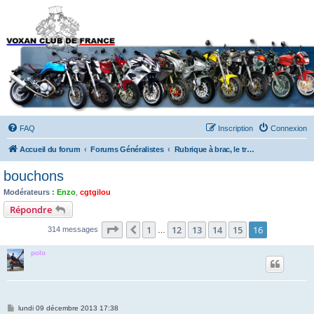
Forums du Voxan Club
de France
FAQ
Inscription
Connexion
Accueil du forum
Forums Généralistes
Rubrique à brac, le truc qu'on troque !
bouchons
Modérateurs :
Enzo
,
cgtgilou
Répondre
Page
16
sur
16
1
12
13
14
15
16
Précédent
314 messages
…
polo
M
lundi 09 décembre 2013 17:38