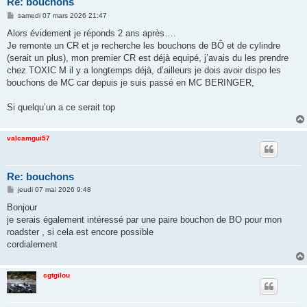
Re: bouchons
M
samedi 07 mars 2026 21:47
e
s
Alors évidement je réponds 2 ans après….
s
Je remonte un CR et je recherche les bouchons de BÔ et de cylindre
a
g
(serait un plus), mon premier CR est déjà equipé, j’avais du les prendre
e
chez TOXIC M il y a longtemps déjà, d’ailleurs je dois avoir dispo les
bouchons de MC car depuis je suis passé en MC BERINGER,
Si quelqu’un a ce serait top
valcamgui57
Re: bouchons
M
jeudi 07 mai 2026 9:48
e
s
Bonjour
s
je serais également intéressé par une paire bouchon de BO pour mon
a
g
roadster , si cela est encore possible
e
cordialement
cgtgilou