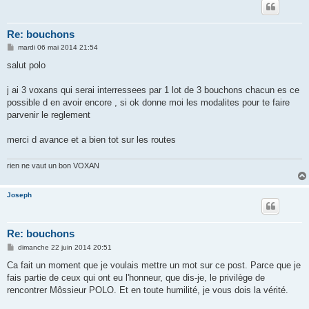
Re: bouchons
M
mardi 06 mai 2014 21:54
e
s
salut polo
s
a
g
j ai 3 voxans qui serai interressees par 1 lot de 3 bouchons chacun es ce
e
possible d en avoir encore , si ok donne moi les modalites pour te faire
parvenir le reglement
merci d avance et a bien tot sur les routes
rien ne vaut un bon VOXAN
Joseph
Re: bouchons
M
dimanche 22 juin 2014 20:51
e
s
Ca fait un moment que je voulais mettre un mot sur ce post. Parce que je
s
fais partie de ceux qui ont eu l'honneur, que dis-je, le privilège de
a
g
rencontrer Môssieur POLO. Et en toute humilité, je vous dois la vérité.
e