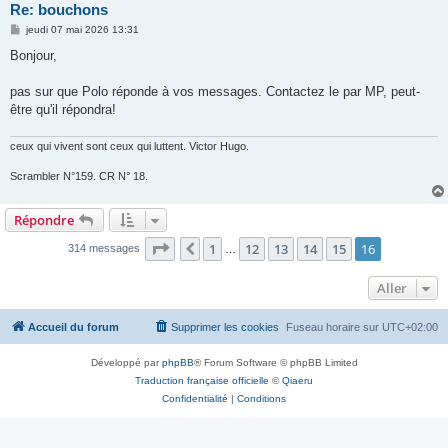
Re: bouchons
M
jeudi 07 mai 2026 13:31
e
s
Bonjour,
s
a
g
pas sur que Polo réponde à vos messages. Contactez le par MP, peut-
e
être qu'il répondra!
ceux qui vivent sont ceux qui luttent. Victor Hugo.
Scrambler N°159. CR N° 18.
Répondre
Page
16
sur
16
1
12
13
14
15
16
Précédent
314 messages
…
Aller
Accueil du forum
Supprimer les cookies
Fuseau horaire sur
UTC+02:00
Développé par
phpBB
® Forum Software © phpBB Limited
Traduction française officielle
©
Qiaeru
Confidentialité
|
Conditions