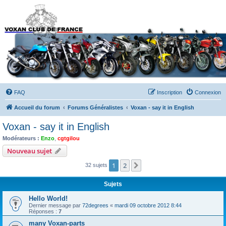
Forums du Voxan Club
de France
FAQ
Inscription
Connexion
Accueil du forum
Forums Généralistes
Voxan - say it in English
Voxan - say it in English
Modérateurs :
Enzo
,
cgtgilou
Nouveau sujet
1
2
Suivant
32 sujets
Sujets
Hello World!
Dernier message par
72degrees
«
mardi 09 octobre 2012 8:44
Réponses :
7
many Voxan-parts