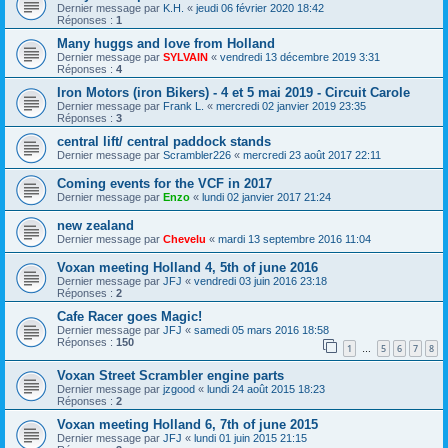
Dernier message par
K.H.
«
jeudi 06 février 2020 18:42
Réponses :
1
Many huggs and love from Holland
Dernier message par
SYLVAIN
«
vendredi 13 décembre 2019 3:31
Réponses :
4
Iron Motors (iron Bikers) - 4 et 5 mai 2019 - Circuit Carole
Dernier message par
Frank L.
«
mercredi 02 janvier 2019 23:35
Réponses :
3
central lift/ central paddock stands
Dernier message par
Scrambler226
«
mercredi 23 août 2017 22:11
Coming events for the VCF in 2017
Dernier message par
Enzo
«
lundi 02 janvier 2017 21:24
new zealand
Dernier message par
Chevelu
«
mardi 13 septembre 2016 11:04
Voxan meeting Holland 4, 5th of june 2016
Dernier message par
JFJ
«
vendredi 03 juin 2016 23:18
Réponses :
2
Cafe Racer goes Magic!
Dernier message par
JFJ
«
samedi 05 mars 2016 18:58
Réponses :
150
1
5
6
7
8
…
Voxan Street Scrambler engine parts
Dernier message par
jzgood
«
lundi 24 août 2015 18:23
Réponses :
2
Voxan meeting Holland 6, 7th of june 2015
Dernier message par
JFJ
«
lundi 01 juin 2015 21:15