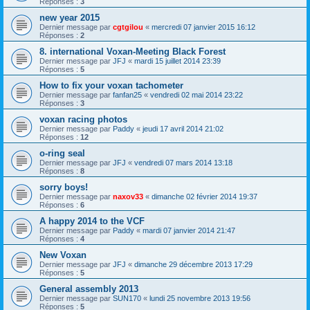
Réponses :
3
new year 2015
Dernier message par
cgtgilou
«
mercredi 07 janvier 2015 16:12
Réponses :
2
8. international Voxan-Meeting Black Forest
Dernier message par
JFJ
«
mardi 15 juillet 2014 23:39
Réponses :
5
How to fix your voxan tachometer
Dernier message par
fanfan25
«
vendredi 02 mai 2014 23:22
Réponses :
3
voxan racing photos
Dernier message par
Paddy
«
jeudi 17 avril 2014 21:02
Réponses :
12
o-ring seal
Dernier message par
JFJ
«
vendredi 07 mars 2014 13:18
Réponses :
8
sorry boys!
Dernier message par
naxov33
«
dimanche 02 février 2014 19:37
Réponses :
6
A happy 2014 to the VCF
Dernier message par
Paddy
«
mardi 07 janvier 2014 21:47
Réponses :
4
New Voxan
Dernier message par
JFJ
«
dimanche 29 décembre 2013 17:29
Réponses :
5
General assembly 2013
Dernier message par
SUN170
«
lundi 25 novembre 2013 19:56
Réponses :
5