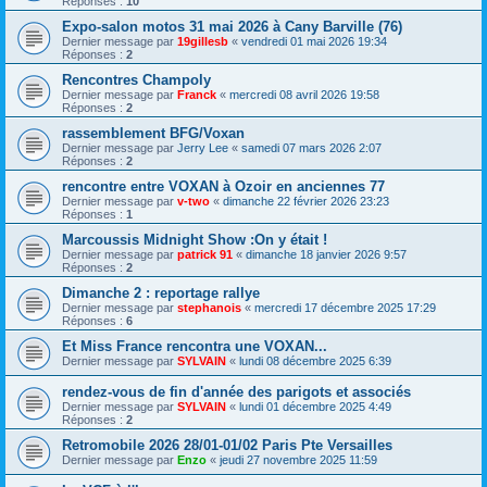
Réponses :
10
Expo-salon motos 31 mai 2026 à Cany Barville (76)
Dernier message par
19gillesb
«
vendredi 01 mai 2026 19:34
Réponses :
2
Rencontres Champoly
Dernier message par
Franck
«
mercredi 08 avril 2026 19:58
Réponses :
2
rassemblement BFG/Voxan
Dernier message par
Jerry Lee
«
samedi 07 mars 2026 2:07
Réponses :
2
rencontre entre VOXAN à Ozoir en anciennes 77
Dernier message par
v-two
«
dimanche 22 février 2026 23:23
Réponses :
1
Marcoussis Midnight Show :On y était !
Dernier message par
patrick 91
«
dimanche 18 janvier 2026 9:57
Réponses :
2
Dimanche 2 : reportage rallye
Dernier message par
stephanois
«
mercredi 17 décembre 2025 17:29
Réponses :
6
Et Miss France rencontra une VOXAN...
Dernier message par
SYLVAIN
«
lundi 08 décembre 2025 6:39
rendez-vous de fin d'année des parigots et associés
Dernier message par
SYLVAIN
«
lundi 01 décembre 2025 4:49
Réponses :
2
Retromobile 2026 28/01-01/02 Paris Pte Versailles
Dernier message par
Enzo
«
jeudi 27 novembre 2025 11:59