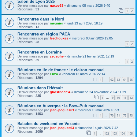
Salon de Lyon 2026
Dernier message par
naxov33
«
dimanche 08 mars 2026 9:40
Réponses :
31
1
2
Rencontres dans le Nord
Dernier message par
meunier
«
lundi 13 avril 2026 18:19
Réponses :
13
Rencontres en région PACA
Dernier message par
leschouxes
«
mercredi 03 juin 2026 19:05
Réponses :
28
1
2
Rencontres en Lorraine
Dernier message par
zedephe
«
dimanche 21 février 2021 12:19
Réponses :
39
1
2
Réunions en ile de france : le clairon mensuel
Dernier message par
Enzo
«
vendredi 13 mars 2026 22:14
Réponses :
1294
1
62
63
64
65
…
Réunions dans l'Hérault
Dernier message par
ghostrider34
«
dimanche 24 novembre 2024 11:39
Réponses :
235
1
9
10
11
12
…
Réunions en Auvergne : le Brew-Pub mensuel
Dernier message par
jean-jacques63
«
mercredi 13 mai 2026 16:53
Réponses :
1453
1
70
71
72
73
…
Balades du week-end en Voxanie
Dernier message par
jean-jacques63
«
dimanche 14 juin 2026 7:42
Réponses :
2099
1
102
103
104
105
…