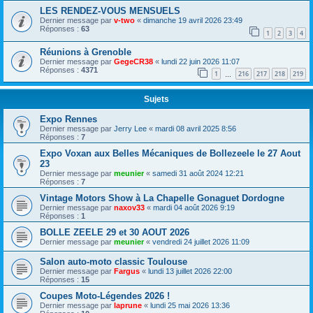
LES RENDEZ-VOUS MENSUELS
Dernier message par
v-two
«
dimanche 19 avril 2026 23:49
Réponses :
63
1
2
3
4
Réunions à Grenoble
Dernier message par
GegeCR38
«
lundi 22 juin 2026 11:07
Réponses :
4371
1
216
217
218
219
…
Sujets
Expo Rennes
Dernier message par
Jerry Lee
«
mardi 08 avril 2025 8:56
Réponses :
7
Expo Voxan aux Belles Mécaniques de Bollezeele le 27 Aout
23
Dernier message par
meunier
«
samedi 31 août 2024 12:21
Réponses :
7
Vintage Motors Show à La Chapelle Gonaguet Dordogne
Dernier message par
naxov33
«
mardi 04 août 2026 9:19
Réponses :
1
BOLLE ZEELE 29 et 30 AOUT 2026
Dernier message par
meunier
«
vendredi 24 juillet 2026 11:09
Salon auto-moto classic Toulouse
Dernier message par
Fargus
«
lundi 13 juillet 2026 22:00
Réponses :
15
Coupes Moto-Légendes 2026 !
Dernier message par
laprune
«
lundi 25 mai 2026 13:36