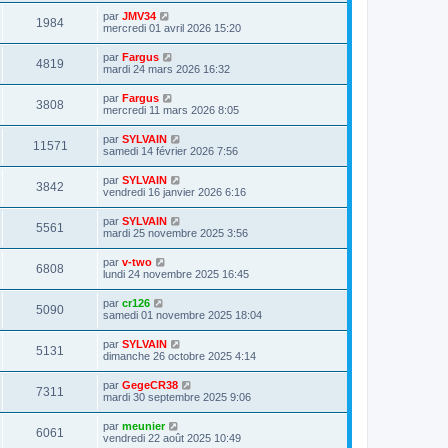
r
u
e
n
s
D
par
JMV34
s
m
V
1984
i
a
e
mercredi 01 avril 2026 15:20
e
e
e
g
r
s
r
u
e
n
s
D
par
Fargus
s
m
V
4819
i
a
e
mardi 24 mars 2026 16:32
e
e
e
g
r
s
r
u
e
n
s
D
par
Fargus
s
m
V
3808
i
a
e
mercredi 11 mars 2026 8:05
e
e
e
g
r
s
r
u
e
n
s
D
par
SYLVAIN
s
m
V
11571
i
a
e
samedi 14 février 2026 7:56
e
e
e
g
r
s
r
u
e
n
s
D
par
SYLVAIN
s
m
V
3842
i
a
e
vendredi 16 janvier 2026 6:16
e
e
e
g
r
s
r
u
e
n
s
D
par
SYLVAIN
s
m
V
5561
i
a
e
mardi 25 novembre 2025 3:56
e
e
e
g
r
s
r
u
e
n
s
D
par
v-two
s
m
V
6808
i
a
e
lundi 24 novembre 2025 16:45
e
e
e
g
r
s
r
u
e
n
s
D
par
cr126
s
m
V
5090
i
a
e
samedi 01 novembre 2025 18:04
e
e
e
g
r
s
r
u
e
n
s
D
par
SYLVAIN
s
m
V
5131
i
a
e
dimanche 26 octobre 2025 4:14
e
e
e
g
r
s
r
u
e
n
s
D
par
GegeCR38
s
m
V
7311
i
a
e
mardi 30 septembre 2025 9:06
e
e
e
g
r
s
r
u
e
n
s
D
par
meunier
s
m
V
6061
i
a
e
vendredi 22 août 2025 10:49
e
e
e
g