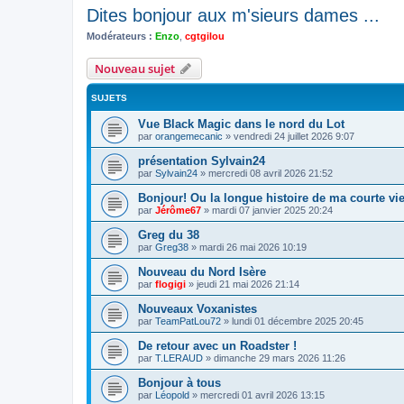
Dites bonjour aux m'sieurs dames ...
Modérateurs :
Enzo
,
cgtgilou
Nouveau sujet
SUJETS
Vue Black Magic dans le nord du Lot
par
orangemecanic
»
vendredi 24 juillet 2026 9:07
présentation Sylvain24
par
Sylvain24
»
mercredi 08 avril 2026 21:52
Bonjour! Ou la longue histoire de ma courte vi
par
Jérôme67
»
mardi 07 janvier 2025 20:24
Greg du 38
par
Greg38
»
mardi 26 mai 2026 10:19
Nouveau du Nord Isère
par
flogigi
»
jeudi 21 mai 2026 21:14
Nouveaux Voxanistes
par
TeamPatLou72
»
lundi 01 décembre 2025 20:45
De retour avec un Roadster !
par
T.LERAUD
»
dimanche 29 mars 2026 11:26
Bonjour à tous
par
Léopold
»
mercredi 01 avril 2026 13:15