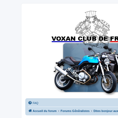
Forums du Voxan Club de France
FAQ
Accueil du forum
Forums Généralistes
Dites bonjour aux