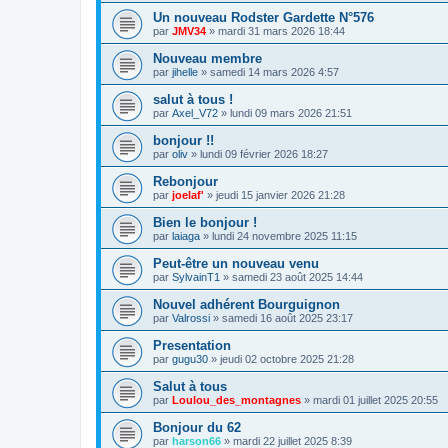
Un nouveau Rodster Gardette N°576
par
JMV34
»
mardi 31 mars 2026 18:44
Nouveau membre
par
jihelle
»
samedi 14 mars 2026 4:57
salut à tous !
par
Axel_V72
»
lundi 09 mars 2026 21:51
bonjour !!
par
oliv
»
lundi 09 février 2026 18:27
Rebonjour
par
joelaf'
»
jeudi 15 janvier 2026 21:28
Bien le bonjour !
par
laiaga
»
lundi 24 novembre 2025 11:15
Peut-être un nouveau venu
par
SylvainT1
»
samedi 23 août 2025 14:44
Nouvel adhérent Bourguignon
par
Valrossi
»
samedi 16 août 2025 23:17
Presentation
par
gugu30
»
jeudi 02 octobre 2025 21:28
Salut à tous
par
Loulou_des_montagnes
»
mardi 01 juillet 2025 20:55
Bonjour du 62
par
harson66
»
mardi 22 juillet 2025 8:39