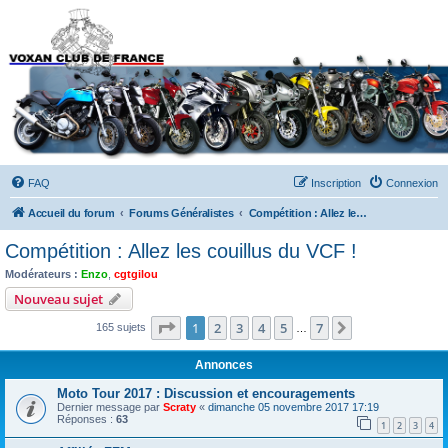
Forums du Voxan Club
de France
FAQ
Inscription
Connexion
Accueil du forum
Forums Généralistes
Compétition : Allez les couillus du VCF !
Compétition : Allez les couillus du VCF !
Modérateurs :
Enzo
,
cgtgilou
Nouveau sujet
Page
1
sur
7
1
2
3
4
5
7
Suivant
165 sujets
…
Annonces
Moto Tour 2017 : Discussion et encouragements
Dernier message par
Scraty
«
dimanche 05 novembre 2017 17:19
Réponses :
63
1
2
3
4