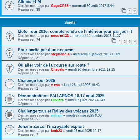
Affiliés FFM
Dernier message par
GegeCR38
«
mercredi 30 août 2017 8:44
Réponses :
39
1
2
Sujets
Moto Tour 2016, compte rendu de l'intérieur jour par jour !!
Dernier message par
ness-cr133
«
mercredi 12 octobre 2016 11:27
Réponses :
74
1
2
3
4
Pour participer à une course
Dernier message par
stephanois
«
mercredi 09 janvier 2013 13:09
Réponses :
2
Où aller voir de la course sur route ?
Dernier message par
Chevelu
«
mardi 20 décembre 2011 12:15
Réponses :
3
Chalenge tour 2026
Dernier message par
v-two
«
lundi 25 mai 2026 18:42
Réponses :
1
Démonstrations PAU ARNOS 16-17 aout 2025
Dernier message par
OlivierX
«
lundi 07 juillet 2025 18:43
Réponses :
1
Challenge tour et Rallye des volcans 2025
Dernier message par
william
«
mardi 27 mai 2025 9:38
Réponses :
5
Johann Zarco, l'incroyable exploit
Dernier message par
kmb23
«
lundi 26 mai 2025 12:17
Réponses :
7