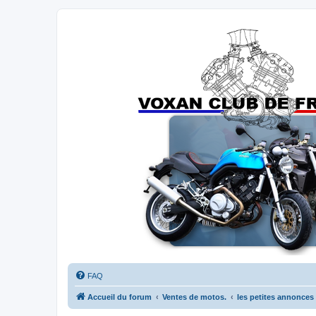
Forums du Voxan Club de France
FAQ
Accueil du forum
Ventes de motos.
les petites annonces