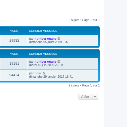
2 sujets • Page
1
sur
1
VUES
DERNIER MESSAGE
D
par
number ouane
V
29932
e
dimanche 05 juillet 2009 0:37
r
u
n
i
VUES
DERNIER MESSAGE
e
e
r
D
par
number ouane
s
m
V
19181
e
mardi 16 juin 2009 22:10
e
r
s
u
n
s
D
par
olive
V
94424
i
a
e
dimanche 29 janvier 2017 18:41
e
e
g
r
r
u
e
n
s
m
2 sujets • Page
1
sur
1
i
e
e
e
s
r
s
Aller
s
m
a
e
g
s
e
s
a
g
e