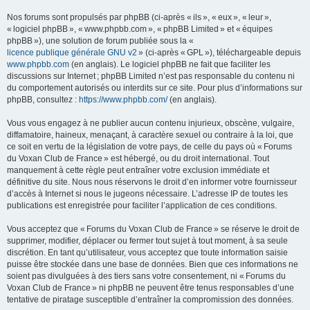
Nos forums sont propulsés par phpBB (ci-après « ils », « eux », « leur »,
« logiciel phpBB », « www.phpbb.com », « phpBB Limited » et « équipes
phpBB »), une solution de forum publiée sous la «
licence publique générale GNU v2
» (ci-après « GPL »), téléchargeable depuis
www.phpbb.com
(en anglais). Le logiciel phpBB ne fait que faciliter les
discussions sur Internet ; phpBB Limited n’est pas responsable du contenu ni
du comportement autorisés ou interdits sur ce site. Pour plus d’informations sur
phpBB, consultez :
https://www.phpbb.com/
(en anglais).
Vous vous engagez à ne publier aucun contenu injurieux, obscène, vulgaire,
diffamatoire, haineux, menaçant, à caractère sexuel ou contraire à la loi, que
ce soit en vertu de la législation de votre pays, de celle du pays où « Forums
du Voxan Club de France » est hébergé, ou du droit international. Tout
manquement à cette règle peut entraîner votre exclusion immédiate et
définitive du site. Nous nous réservons le droit d’en informer votre fournisseur
d’accès à Internet si nous le jugeons nécessaire. L’adresse IP de toutes les
publications est enregistrée pour faciliter l’application de ces conditions.
Vous acceptez que « Forums du Voxan Club de France » se réserve le droit de
supprimer, modifier, déplacer ou fermer tout sujet à tout moment, à sa seule
discrétion. En tant qu’utilisateur, vous acceptez que toute information saisie
puisse être stockée dans une base de données. Bien que ces informations ne
soient pas divulguées à des tiers sans votre consentement, ni « Forums du
Voxan Club de France » ni phpBB ne peuvent être tenus responsables d’une
tentative de piratage susceptible d’entraîner la compromission des données.