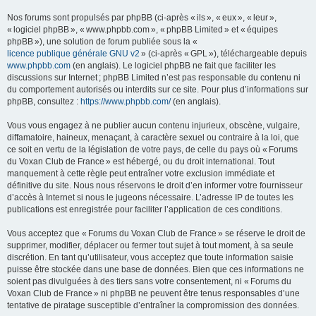
Nos forums sont propulsés par phpBB (ci-après « ils », « eux », « leur »,
« logiciel phpBB », « www.phpbb.com », « phpBB Limited » et « équipes
phpBB »), une solution de forum publiée sous la «
licence publique générale GNU v2
» (ci-après « GPL »), téléchargeable depuis
www.phpbb.com
(en anglais). Le logiciel phpBB ne fait que faciliter les
discussions sur Internet ; phpBB Limited n’est pas responsable du contenu ni
du comportement autorisés ou interdits sur ce site. Pour plus d’informations sur
phpBB, consultez :
https://www.phpbb.com/
(en anglais).
Vous vous engagez à ne publier aucun contenu injurieux, obscène, vulgaire,
diffamatoire, haineux, menaçant, à caractère sexuel ou contraire à la loi, que
ce soit en vertu de la législation de votre pays, de celle du pays où « Forums
du Voxan Club de France » est hébergé, ou du droit international. Tout
manquement à cette règle peut entraîner votre exclusion immédiate et
définitive du site. Nous nous réservons le droit d’en informer votre fournisseur
d’accès à Internet si nous le jugeons nécessaire. L’adresse IP de toutes les
publications est enregistrée pour faciliter l’application de ces conditions.
Vous acceptez que « Forums du Voxan Club de France » se réserve le droit de
supprimer, modifier, déplacer ou fermer tout sujet à tout moment, à sa seule
discrétion. En tant qu’utilisateur, vous acceptez que toute information saisie
puisse être stockée dans une base de données. Bien que ces informations ne
soient pas divulguées à des tiers sans votre consentement, ni « Forums du
Voxan Club de France » ni phpBB ne peuvent être tenus responsables d’une
tentative de piratage susceptible d’entraîner la compromission des données.