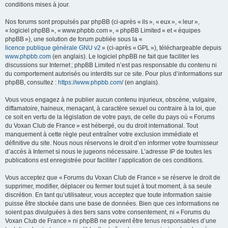
conditions mises à jour.
Nos forums sont propulsés par phpBB (ci-après « ils », « eux », « leur »,
« logiciel phpBB », « www.phpbb.com », « phpBB Limited » et « équipes
phpBB »), une solution de forum publiée sous la «
licence publique générale GNU v2
» (ci-après « GPL »), téléchargeable depuis
www.phpbb.com
(en anglais). Le logiciel phpBB ne fait que faciliter les
discussions sur Internet ; phpBB Limited n’est pas responsable du contenu ni
du comportement autorisés ou interdits sur ce site. Pour plus d’informations sur
phpBB, consultez :
https://www.phpbb.com/
(en anglais).
Vous vous engagez à ne publier aucun contenu injurieux, obscène, vulgaire,
diffamatoire, haineux, menaçant, à caractère sexuel ou contraire à la loi, que
ce soit en vertu de la législation de votre pays, de celle du pays où « Forums
du Voxan Club de France » est hébergé, ou du droit international. Tout
manquement à cette règle peut entraîner votre exclusion immédiate et
définitive du site. Nous nous réservons le droit d’en informer votre fournisseur
d’accès à Internet si nous le jugeons nécessaire. L’adresse IP de toutes les
publications est enregistrée pour faciliter l’application de ces conditions.
Vous acceptez que « Forums du Voxan Club de France » se réserve le droit de
supprimer, modifier, déplacer ou fermer tout sujet à tout moment, à sa seule
discrétion. En tant qu’utilisateur, vous acceptez que toute information saisie
puisse être stockée dans une base de données. Bien que ces informations ne
soient pas divulguées à des tiers sans votre consentement, ni « Forums du
Voxan Club de France » ni phpBB ne peuvent être tenus responsables d’une