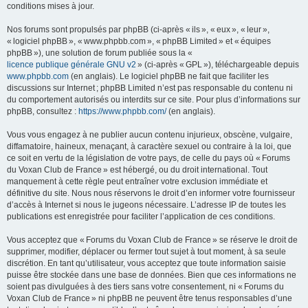
conditions mises à jour.
Nos forums sont propulsés par phpBB (ci-après « ils », « eux », « leur »,
« logiciel phpBB », « www.phpbb.com », « phpBB Limited » et « équipes
phpBB »), une solution de forum publiée sous la «
licence publique générale GNU v2
» (ci-après « GPL »), téléchargeable depuis
www.phpbb.com
(en anglais). Le logiciel phpBB ne fait que faciliter les
discussions sur Internet ; phpBB Limited n’est pas responsable du contenu ni
du comportement autorisés ou interdits sur ce site. Pour plus d’informations sur
phpBB, consultez :
https://www.phpbb.com/
(en anglais).
Vous vous engagez à ne publier aucun contenu injurieux, obscène, vulgaire,
diffamatoire, haineux, menaçant, à caractère sexuel ou contraire à la loi, que
ce soit en vertu de la législation de votre pays, de celle du pays où « Forums
du Voxan Club de France » est hébergé, ou du droit international. Tout
manquement à cette règle peut entraîner votre exclusion immédiate et
définitive du site. Nous nous réservons le droit d’en informer votre fournisseur
d’accès à Internet si nous le jugeons nécessaire. L’adresse IP de toutes les
publications est enregistrée pour faciliter l’application de ces conditions.
Vous acceptez que « Forums du Voxan Club de France » se réserve le droit de
supprimer, modifier, déplacer ou fermer tout sujet à tout moment, à sa seule
discrétion. En tant qu’utilisateur, vous acceptez que toute information saisie
puisse être stockée dans une base de données. Bien que ces informations ne
soient pas divulguées à des tiers sans votre consentement, ni « Forums du
Voxan Club de France » ni phpBB ne peuvent être tenus responsables d’une