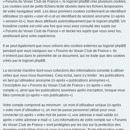
« Forums du Voxan Club de France », le logiciel phpBB crée plusieurs cookies.
Les cookies sont de petits fichiers texte stockés dans les fichiers temporaires
de votre navigateur web. Les deux premiers cookies contiennent un identifiant
utilisateur (ci-après « user-id ») et un identifiant de session anonyme (ci-après
« session-id »), tous deux attribués automatiquement par le logiciel phpBB. Un
troisième cookie est créé une fois que vous avez consulté des sujets sur
« Forums du Voxan Club de France » et stocke les sujets que vous avez lus,
améliorant ainsi votre expérience.
Il se peut également que nous créions des cookies externes au logiciel phpBB
pendant que vous naviguez sur « Forums du Voxan Club de France ». Ils
n’entrent pas dans le périmètre de ce document, qui ne traite que des cookies
créés par le logiciel phpBB.
La seconde manière dont nous collectons des informations consiste à utiliser
celles que vous nous fournissez. Cela inclut, sans s’y limiter : les publications
en tant qu’utilisateur anonyme (ci-après « publications anonymes »),
l’inscription sur « Forums du Voxan Club de France » (ci-après « votre
compte »), ainsi que les publications soumises après inscription, lorsque vous
êtes connecté (ci-après « vos publications »).
Votre compte comprend au minimum : un nom d’utilisateur unique (ci-après
« votre nom d’utilisateur »), un mot de passe personnel utilisé pour vous
connecter (ci-après « votre mot de passe »), une adresse e-mail valide (ci-
après « votre adresse e-mail »). Les informations de votre compte sur « Forums
du Voxan Club de France » sont protégées par les lois sur la protection des
données applicables dans le pays qui nous héberge. Toute information autre