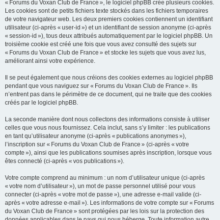
« Forums du Voxan Club de France », le logiciel phpBB crée plusieurs cookies.
Les cookies sont de petits fichiers texte stockés dans les fichiers temporaires
de votre navigateur web. Les deux premiers cookies contiennent un identifiant
utilisateur (ci-après « user-id ») et un identifiant de session anonyme (ci-après
« session-id »), tous deux attribués automatiquement par le logiciel phpBB. Un
troisième cookie est créé une fois que vous avez consulté des sujets sur
« Forums du Voxan Club de France » et stocke les sujets que vous avez lus,
améliorant ainsi votre expérience.
Il se peut également que nous créions des cookies externes au logiciel phpBB
pendant que vous naviguez sur « Forums du Voxan Club de France ». Ils
n’entrent pas dans le périmètre de ce document, qui ne traite que des cookies
créés par le logiciel phpBB.
La seconde manière dont nous collectons des informations consiste à utiliser
celles que vous nous fournissez. Cela inclut, sans s’y limiter : les publications
en tant qu’utilisateur anonyme (ci-après « publications anonymes »),
l’inscription sur « Forums du Voxan Club de France » (ci-après « votre
compte »), ainsi que les publications soumises après inscription, lorsque vous
êtes connecté (ci-après « vos publications »).
Votre compte comprend au minimum : un nom d’utilisateur unique (ci-après
« votre nom d’utilisateur »), un mot de passe personnel utilisé pour vous
connecter (ci-après « votre mot de passe »), une adresse e-mail valide (ci-
après « votre adresse e-mail »). Les informations de votre compte sur « Forums
du Voxan Club de France » sont protégées par les lois sur la protection des
données applicables dans le pays qui nous héberge. Toute information autre