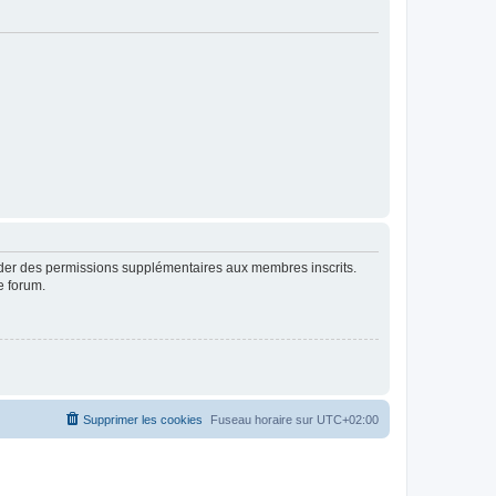
order des permissions supplémentaires aux membres inscrits.
e forum.
Supprimer les cookies
Fuseau horaire sur
UTC+02:00