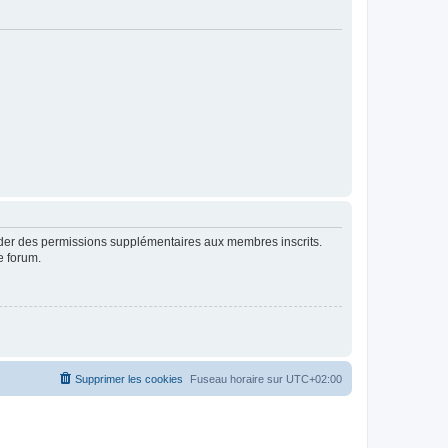
order des permissions supplémentaires aux membres inscrits.
e forum.
Supprimer les cookies
Fuseau horaire sur
UTC+02:00