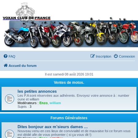
Forums du Voxan Club
de France
FAQ
Inscription
Connexion
Accueil du forum
Il est samedi 08 août 2026 19:01
Ventes de motos.
les petites annonces
Les P.A sont réservées aux adhérents. Envoyez votre annonce à : number
oune et william
Modérateurs :
Enzo
,
william
Sujets :
3
Forums Généralistes
Dites bonjour aux m'sieurs dames ...
Nouveau venu en ces lieux de convivialité et de mauvaise foi ce forum vous
est dédié afin de vous présenter ( si ça vous dit !)