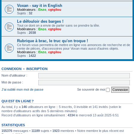
Voxan - say it in English
Modérateurs :
Enzo
,
cgtgilou
Sujets :
32
Le défouloir des barges !
Tout ce dont on a envie de parler sans se prendre la tête.
Modérateurs :
Enzo
,
cgtgilou
Sujets :
2038
Rubrique à brac, le truc qu'on troque !
Ce forum vous permettra de mettre en ligne vos annonces de recherche et de
vente de pièces, d'accessoires pour Voxan mais aussi d'autres objets.
Modérateurs :
Enzo
,
cgtgilou
Sujets :
1422
CONNEXION
•
INSCRIPTION
Nom d’utilisateur :
Mot de passe :
J’ai oublié mon mot de passe
Se souvenir de moi
QUI EST EN LIGNE ?
Au total, il y a
146
utilisateurs en ligne :: 5 inscrits, 0 invisible et 141 invités (selon le
nombre d’utilisateurs actifs des 5 dernières minutes)
Record d’utilisateurs en ligne simultanément :
4334
le mercredi 13 août 2025 6:51
STATISTIQUES
155376
messages •
11189
sujets •
1923
membres • Notre membre le plus récent est