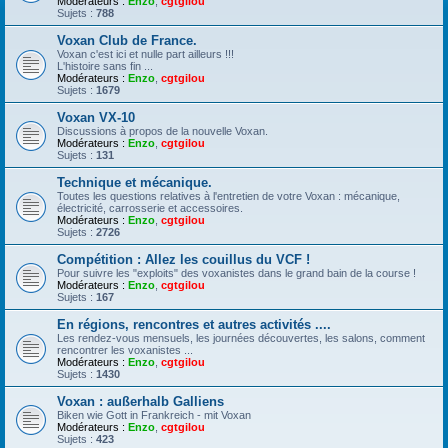
Modérateurs :
Enzo
,
cgtgilou
Sujets :
788
Voxan Club de France.
Voxan c'est ici et nulle part ailleurs !!!
L'histoire sans fin ...
Modérateurs :
Enzo
,
cgtgilou
Sujets :
1679
Voxan VX-10
Discussions à propos de la nouvelle Voxan.
Modérateurs :
Enzo
,
cgtgilou
Sujets :
131
Technique et mécanique.
Toutes les questions relatives à l'entretien de votre Voxan : mécanique,
électricité, carrosserie et accessoires.
Modérateurs :
Enzo
,
cgtgilou
Sujets :
2726
Compétition : Allez les couillus du VCF !
Pour suivre les "exploits" des voxanistes dans le grand bain de la course !
Modérateurs :
Enzo
,
cgtgilou
Sujets :
167
En régions, rencontres et autres activités ....
Les rendez-vous mensuels, les journées découvertes, les salons, comment
rencontrer les voxanistes ...
Modérateurs :
Enzo
,
cgtgilou
Sujets :
1430
Voxan : außerhalb Galliens
Biken wie Gott in Frankreich - mit Voxan
Modérateurs :
Enzo
,
cgtgilou
Sujets :
423