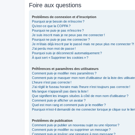
Foire aux questions
Problèmes de connexion et d’inscription
Pourquoi ai-je besoin de m’inscrire ?
Qu’est-ce que la COPPA ?
Pourquoi ne puis-je pas m’inscrire ?
Je suis inscrit mais je ne peux pas me connecter !
Pourquoi ne puis-je pas me connecter ?
Je m’étais déjà inscrit par le passé mais ne peux plus me connecter ?!
J’ai perdu mon mot de passe !
Pourquoi suis-je déconnecté automatiquement ?
À quoi sert « Supprimer les cookies » ?
Préférences et paramètres des utilisateurs
Comment puis-je modifier mes paramètres ?
Comment puis-je masquer mon nom d’utilisateur de la liste des utilisate
L’heure n’est pas correcte !
J’ai réglé le fuseau horaire mais l’heure n’est toujours pas correcte !
Ma langue n’apparaît pas dans la liste !
Que signifient les images situées à côté de mon nom d’utilisateur ?
Comment puis-je afficher un avatar ?
Quel est mon rang et comment puis-je le modifier ?
Pourquoi m’est-il demandé de me connecter lorsque je clique sur le lien d
Problèmes de publication
Comment puis-je publier un nouveau sujet ou une réponse ?
Comment puis-je modifier ou supprimer un message ?
Comment puis-je insérer une signature à mon message ?