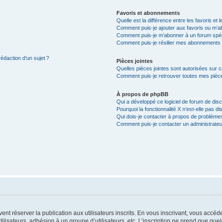
Favoris et abonnements
Quelle est la différence entre les favoris e
Comment puis-je ajouter aux favoris ou m’ab
Comment puis-je m’abonner à un forum spéc
Comment puis-je résilier mes abonnements
rédaction d’un sujet ?
Pièces jointes
Quelles pièces jointes sont autorisées sur 
Comment puis-je retrouver toutes mes pièce
À propos de phpBB
Qui a développé ce logiciel de forum de dis
Pourquoi la fonctionnalité X n’est-elle pas di
Qui dois-je contacter à propos de problèmes
Comment puis-je contacter un administrateu
vent réserver la publication aux utilisateurs inscrits. En vous inscrivant, vous accé
ilisateurs, adhésion à un groupe d’utilisateurs, etc. L’inscription ne prend que q