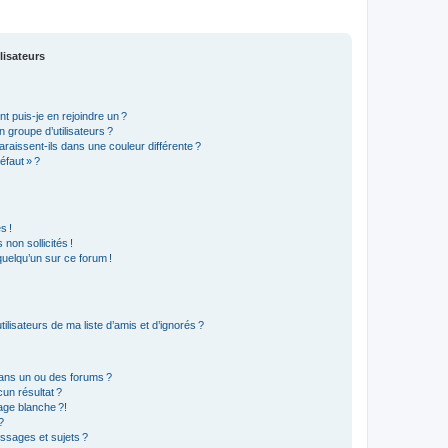
lisateurs
t puis-je en rejoindre un ?
 groupe d’utilisateurs ?
araissent-ils dans une couleur différente ?
éfaut » ?
s !
non sollicités !
 quelqu’un sur ce forum !
lisateurs de ma liste d’amis et d’ignorés ?
ans un ou des forums ?
un résultat ?
age blanche ?!
?
ssages et sujets ?