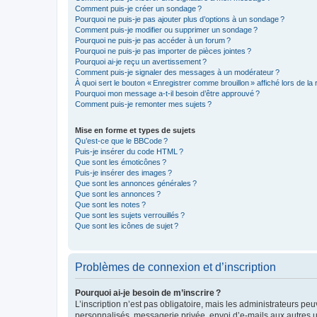
Comment puis-je créer un sondage ?
Pourquoi ne puis-je pas ajouter plus d’options à un sondage ?
Comment puis-je modifier ou supprimer un sondage ?
Pourquoi ne puis-je pas accéder à un forum ?
Pourquoi ne puis-je pas importer de pièces jointes ?
Pourquoi ai-je reçu un avertissement ?
Comment puis-je signaler des messages à un modérateur ?
À quoi sert le bouton « Enregistrer comme brouillon » affiché lors de la 
Pourquoi mon message a-t-il besoin d’être approuvé ?
Comment puis-je remonter mes sujets ?
Mise en forme et types de sujets
Qu’est-ce que le BBCode ?
Puis-je insérer du code HTML ?
Que sont les émoticônes ?
Puis-je insérer des images ?
Que sont les annonces générales ?
Que sont les annonces ?
Que sont les notes ?
Que sont les sujets verrouillés ?
Que sont les icônes de sujet ?
Problèmes de connexion et d’inscription
Pourquoi ai-je besoin de m’inscrire ?
L’inscription n’est pas obligatoire, mais les administrateurs peu
personnalisés, messagerie privée, envoi d’e-mails aux autres ut