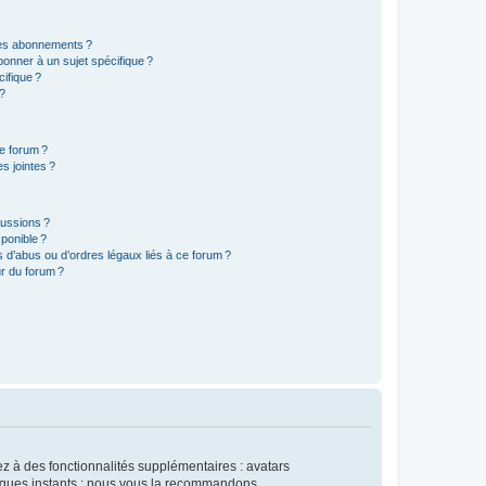
t les abonnements ?
onner à un sujet spécifique ?
ifique ?
 ?
ce forum ?
s jointes ?
cussions ?
sponible ?
 d’abus ou d’ordres légaux liés à ce forum ?
r du forum ?
dez à des fonctionnalités supplémentaires : avatars
uelques instants : nous vous la recommandons.