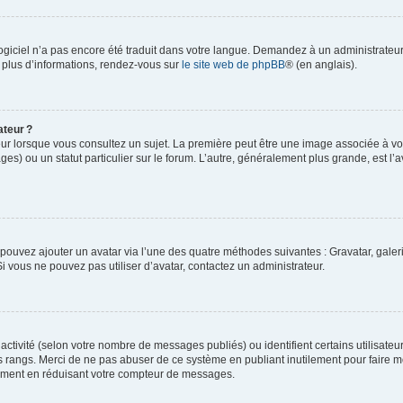
logiciel n’a pas encore été traduit dans votre langue. Demandez à un administrateur s
 plus d’informations, rendez-vous sur
le site web de phpBB
® (en anglais).
ateur ?
ur lorsque vous consultez un sujet. La première peut être une image associée à vot
ges) ou un statut particulier sur le forum. L’autre, généralement plus grande, est l’
us pouvez ajouter un avatar via l’une des quatre méthodes suivantes : Gravatar, gale
 vous ne pouvez pas utiliser d’avatar, contactez un administrateur.
e activité (selon votre nombre de messages publiés) ou identifient certains utilisate
es rangs. Merci de ne pas abuser de ce système en publiant inutilement pour faire m
ement en réduisant votre compteur de messages.