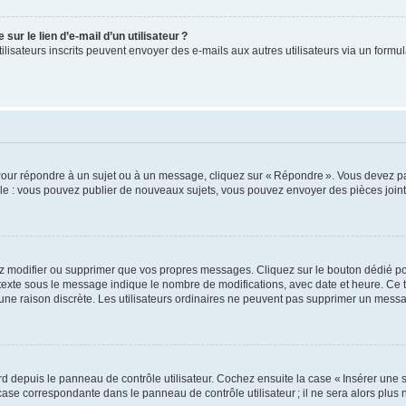
ur le lien d’e-mail d’un utilisateur ?
utilisateurs inscrits peuvent envoyer des e-mails aux autres utilisateurs via un formu
Pour répondre à un sujet ou à un message, cliquez sur « Répondre ». Vous devez pa
e : vous pouvez publier de nouveaux sujets, vous pouvez envoyer des pièces jointe
z modifier ou supprimer que vos propres messages. Cliquez sur le bouton dédié pou
 texte sous le message indique le nombre de modifications, avec date et heure. Ce t
 une raison discrète. Les utilisateurs ordinaires ne peuvent pas supprimer un mes
 depuis le panneau de contrôle utilisateur. Cochez ensuite la case « Insérer une 
ase correspondante dans le panneau de contrôle utilisateur ; il ne sera alors plu