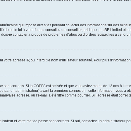
 américaine qui impose aux sites pouvant collecter des informations sur des mineu
ité de cette loi à votre forum, consultez un conseiller juridique. phpBB Limited et l
 dois-je contacter à propos de problèmes d’abus ou d’ordres légaux liés à ce forum
ni votre adresse IP, ou interdit le nom d’utilisateur souhaité. Pour plus d’informatio
se sont corrects. Si la COPPA est activée et que vous aviez moins de 13 ans à l’inscr
u par un administrateur) avant la première connexion : cette information vous a été 
 mauvaise adresse, ou l’e-mail a été filtré comme pourriel. Si l’adresse était correc
lisateur et votre mot de passe sont corrects. Si oui, contactez un administrateur pou